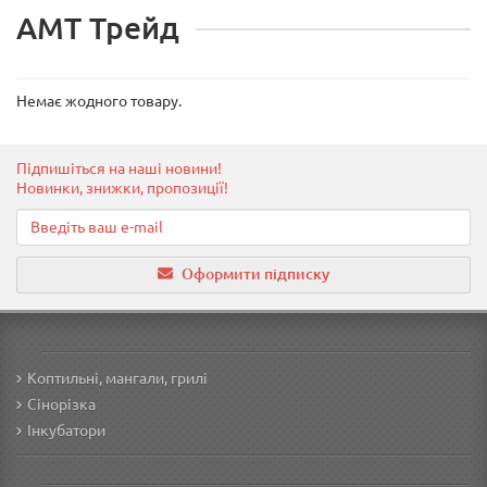
АМТ Трейд
Немає жодного товару.
Підпишіться на наші новини!
Новинки, знижки, пропозиції!
Оформити підписку
Коптильні, мангали, грилі
Сінорізка
Інкубатори