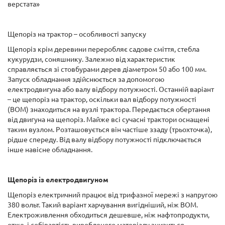
верстата»
Щепоріз на трактор – особливості запуску
Щепоріз крім деревини переробляє садове сміття, стебла
кукурудзи, соняшнику. Залежно від характеристик
справляється зі стовбурами дерев діаметром 50 або 100 мм.
Запуск обладнання здійснюється за допомогою
електродвигуна або валу відбору потужності. Останній варіант
– це щепоріз на трактор, оскільки вал відбору потужності
(ВОМ) знаходиться на вузлі трактора. Передається обертання
від двигуна на щепоріз. Майже всі сучасні трактори оснащені
таким вузлом. Розташовується він частіше ззаду (трьохточка),
рідше спереду. Від валу відбору потужності підключається
інше навісне обладнання.
Щепоріз із електродвигуном
Щепоріз електричний працює від трифазної мережі з напругою
380 вольт. Такий варіант харчування вигідніший, ніж ВОМ.
Електроживлення обходиться дешевше, ніж нафтопродукти,
отже, і собівартість виробленого матеріалу знизиться.