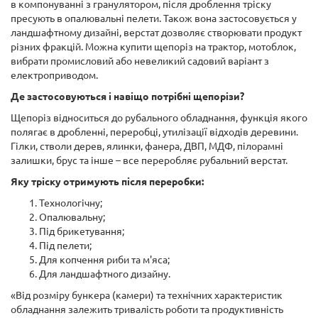
в компонуванні з гранулятором, після дроблення тріску
пресують в опалювальні пелети. Також вона застосовується у
ландшафтному дизайні, верстат дозволяє створювати продукт
різних фракцій. Можна купити щепоріз на трактор, мотоблок,
вибрати промисловий або невеликий садовий варіант з
електроприводом.
Де застосовуються і навіщо потрібні щепорізи?
Щепоріз відноситься до рубального обладнання, функція якого
полягає в дробленні, переробці, утилізації відходів деревини.
Гілки, стволи дерев, ялинки, фанера, ДВП, МДФ, пілорамні
залишки, брус та інше – все переробляє рубальний верстат.
Яку тріску отримують після переробки:
Технологічну;
Опалювальну;
Під брикетування;
Під пелети;
Для копчення риби та м'яса;
Для ландшафтного дизайну.
«Від розміру бункера (камери) та технічних характеристик
обладнання залежить тривалість роботи та продуктивність