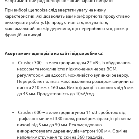
Асортиментний ряд щепорізів - який варіант вибрати
При виборі щепоріза слід звертати увагу на низку
характеристик, які дозволять вам комфортно та продуктивно
виконувати роботу. Це продуктивність, потужність,
максимальний розмір деревини, що переробляється, розмір
фракцій на виході.
Асортимент щепорізів на сайті від виробника:
Сrusher 700 – з електроприводом 22 кВт, із вбудованим
насосом та можливістю підключення через ВОМ,
регулятором швидкості, можливістю зупинки реверсу.
Переробляє поліна з максимальним розміром ширини та
висоти 210 мм х 160 мм. Вихід фракції становить від 5 мм
до 45 мм. Продуктивність до 10м³/год.
Сrusher 600 – з електродвигуном 11 кВт, роботою від
трифазної мережі 380 вольт, розміром фракції тріски на
виході від 5 мм до 50 мм. Рекомендовано
використовувати деревину діаметром 100 мм. Є зміна
напрямку струменя тріски на 360 градусів.