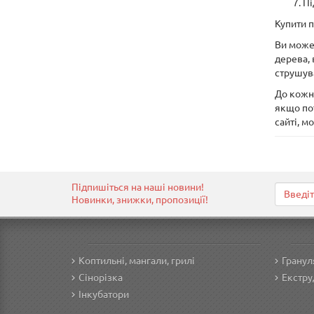
Пі
Купити п
Ви может
дерева, 
струшува
До кожно
якщо по
сайті, м
Підпишіться на наші новини!
Новинки, знижки, пропозиції!
Коптильні, мангали, грилі
Гранул
Сінорізка
Екстру
Інкубатори