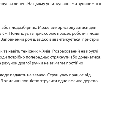
рушувач дерев. На цьому устаткуванні ми зупинимося
ик або плодозбірник. Може використовуватися для
 5 см. Полегшує та прискорює процес роботи, плоди
. Заповнений рол швидко вивантажується, пристрій
та навіть тенісних м'ячів. Розрахований на круглі
лоди потрібно попередньо стряхнути або дочекатися,
а рахунок довгої ручки не вимагає постійно
плоди падають на землю. Струшувач працює від
 3 хвилини повністю зтрусити одне велике дерево.