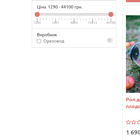
Ціна
1290
-
44100
грн.
1290
1601
4804
15812
44100
Виробник
Ореховод
5
Рол д
плод
1 690