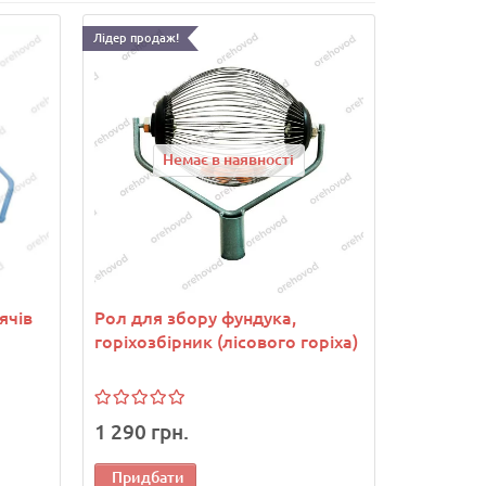
Лідер продаж!
Немає в наявності
ячів
Рол для збору фундука,
горіхозбірник (лісового горіха)
1 290 грн.
Придбати