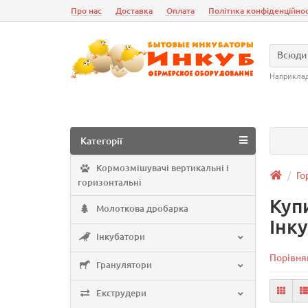
Про нас
Доставка
Оплата
Політика конфіденційнос
Всюди
Наприкла
Категорії
Кормозмішувачі вертикальні і
Го
горизонтальні
Куп
Молоткова дробарка
Інк
Інкубатори
Порівнян
Гранулятори
Екструдери