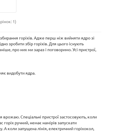
рінок: 1)
 збирання горіхів. Адже перш ніж вийняти ядро зі
но зробити збір горіхів. Для цього існують
ше, про них ми зараз і поговоримо. Усі пристрої,
ияє видобути ядра.
ня врожаю. Спеціальні пристрої застосовують, коли
ас горіх ручний, немає намірів запускати
у. А коли запущена лінія, електричний горіхокол,