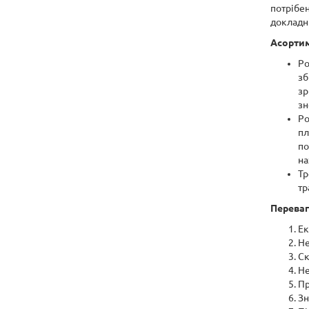
потрібен
докладн
Асортим
Ро
зб
зр
зн
Ро
пл
по
на
Тр
тр
Переваг
Ек
Не
Ск
Не
Пр
Зн