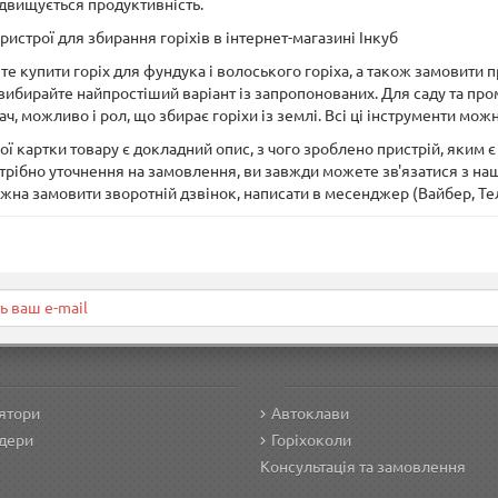
двищується продуктивність.
ристрої для збирання горіхів в інтернет-магазині Інкуб
е купити горіх для фундука і волоського горіха, а також замовити пр
вибирайте найпростіший варіант із запропонованих. Для саду та про
ч, можливо і рол, що збирає горіхи із землі. Всі ці інструменти мож
ї картки товару є докладний опис, з чого зроблено пристрій, яким є
трібно уточнення на замовлення, ви завжди можете зв'язатися з на
ожна замовити зворотній дзвінок, написати в месенджер (Вайбер, Те
ятори
Автоклави
дери
Горіхоколи
Консультація та замовлення