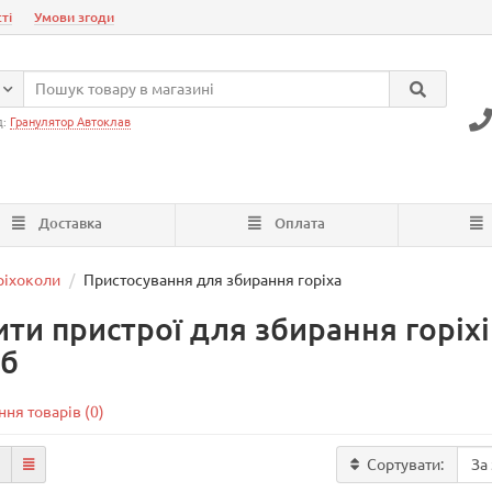
ті
Умови згоди
д:
Гранулятор Автоклав
Доставка
Оплата
ріхоколи
Пристосування для збирання горіха
ити пристрої для збирання горіхі
уб
ня товарів (0)
Сортувати: