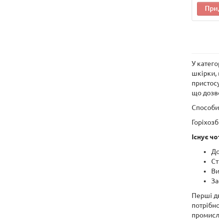
При
У катего
шкірки, 
пристосу
що дозво
Способи 
Горіхозб
Існує чо
До
Ст
Ви
За
Перші дв
потрібно
промисло