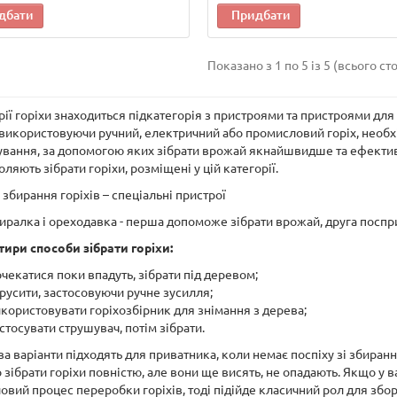
дбати
Придбати
Показано з 1 по 5 із 5 (всього сто
рії горіхи знаходиться підкатегорія з пристроями та пристроями для
використовуючи ручний, електричний або промисловий горіх, необхід
вання, за допомогою яких зібрати врожай якнайшвидше та ефективні
ляють зібрати горіхи, розміщені у цій категорії.
збирання горіхів – спеціальні пристрої
иралка і ореходавка - перша допоможе зібрати врожай, друга поспр
тири способи зібрати горіхи:
чекатися поки впадуть, зібрати під деревом;
русити, застосовуючи ручне зусилля;
користовувати горіхозбірник для знімання з дерева;
стосувати струшувач, потім зібрати.
а варіанти підходять для приватника, коли немає поспіху зі збиран
 зібрати горіхи повністю, але вони ще висять, не опадають. Якщо у в
вий процес переробки горіхів, тоді підійде класичний рол для збор