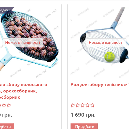
родаж!
Немає в наявності
Немає в наявності
ля збору волоського
Рол для збору тенісних м'
а, орехосборник,
осборник
 грн.
1 690 грн.
дбати
Придбати