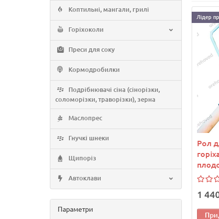
Коптильні, мангали, грилі
Лідер п
Горіхоколи
Преси для соку
Кормодробилки
Подрібнювачі сіна (сінорізки,
соломорізки, траворізки), зерна
Маслопрес
Гнучкі шнеки
Рол д
горіх
Щипоріз
плод
Автоклави
1 440
Параметри
При