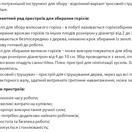
 потужніший інструмент для збору - відмінний варіант тросовий ст
іше.
ентний ряд пристроїв для збирання горіхів:
лл для збору волоського горіха – в побуті називається горіхозбірн
ирання врожаю горіхів та інших плодів розміром у діаметрі від 2 до
иваються безпосередньо з дерева, минаючи крок збирання із землі
ову готовий до роботи.
л для збирання великих горіхів – може використовуватися для яблук 
оди розміром діаметром від 4 до 10 см. Збір проводиться з землі, п
ки вони опадуть самостійно. Плюс пристрої для мінімізації зусиль. З
хилятись.
осовий струшувач – пристрій для струшування дерев, через що всі 
акторного валу, здатний витримати тритонне навантаження, може за
и пристроїв:
ономія часу роботи;
великі витрати на купівлю;
орочує використання ручної сили;
 потрібно додатково наймати робітників;
остота та безпека роботи;
ижується стомлюваність;