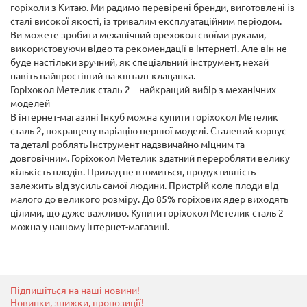
горіхоли з Китаю. Ми радимо перевірені бренди, виготовлені із
сталі високої якості, із тривалим експлуатаційним періодом.
Ви можете зробити механічний орехокол своїми руками,
використовуючи відео та рекомендації в інтернеті. Але він не
буде настільки зручний, як спеціальний інструмент, нехай
навіть найпростіший на кшталт клацанка.
Горіхокол Метелик сталь-2 – найкращий вибір з механічних
моделей
В інтернет-магазині Інкуб можна купити горіхокол Метелик
сталь 2, покращену варіацію першої моделі. Сталевий корпус
та деталі роблять інструмент надзвичайно міцним та
довговічним. Горіхокол Метелик здатний переробляти велику
кількість плодів. Прилад не втомиться, продуктивність
залежить від зусиль самої людини. Пристрій коле плоди від
малого до великого розміру. До 85% горіхових ядер виходять
цілими, що дуже важливо. Купити горіхокол Метелик сталь 2
можна у нашому інтернет-магазині.
Підпишіться на наші новини!
Новинки, знижки, пропозиції!