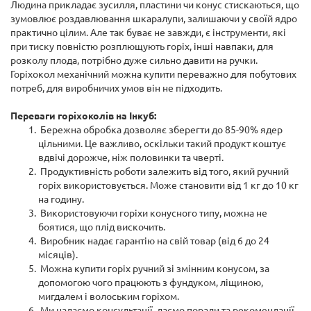
Людина прикладає зусилля, пластини чи конус стискаються, що
зумовлює роздавлювання шкаралупи, залишаючи у своїй ядро
практично цілим. Але так буває не завжди, є інструменти, які
при тиску повністю розплющують горіх, інші навпаки, для
розколу плода, потрібно дуже сильно давити на ручки.
Горіхокол механічний можна купити переважно для побутових
потреб, для виробничих умов він не підходить.
Переваги горіхоколів на Інкуб:
Бережна обробка дозволяє зберегти до 85-90% ядер
цільними. Це важливо, оскільки такий продукт коштує
вдвічі дорожче, ніж половинки та чверті.
Продуктивність роботи залежить від того, який ручний
горіх використовується. Може становити від 1 кг до 10 кг
на годину.
Використовуючи горіхи конусного типу, можна не
боятися, що плід вискочить.
Виробник надає гарантію на свій товар (від 6 до 24
місяців).
Можна купити горіх ручний зі змінним конусом, за
допомогою чого працюють з фундуком, ліщиною,
мигдалем і волоським горіхом.
Ми надаємо консультації, даємо поради та рекомендації,