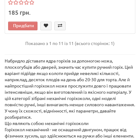
185 грн.
Придбати
Показано з 1 по 11 із 11 (всього сторінок: 1)
Набридло діставати ядра горіхів за допомогою ножа,
плоскогубців або дверей, значить час купити ручний горіх. Цей
варіант підійде якщо колоти прийде невеликі кількості,
наприклад, десяток плодів на день або 20-30 для торта. Але й
найпростіший горіхокол може прослужити довго і працювати
інтенсивніше, якщо він виготовлений із якісного матеріалу. У
цій категорії зібрані механічні горіхоколи, одні моделі
повністю ручні, інші вимагають менше силового навантаження.
У чому їх схожості, відмінності, які параметри, давайте
розбиратися.
Що являють собою механічні горіхоколи
Горіхокол механічний - не оснащений двигуном, працює від
фізичних зусиль, що здійснюються на ручки або інші елементи.