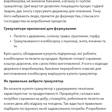
виробництва, не виникне бажання, а візьму я і куплю
гранулятор. Цей верстат дозволяє покращити процес годівлі
тварин, дає змогу спресувати деревину для опалення. Тому
його набувають люди, причетні до фермерства, сільського
господарства чи виробничих процесів.
Гранулятори призначені для формування:
Пелети з деревини, соломи, трави, лушпиння, торфу;
Гранульованого комбікорму з пшениці, жита, ячменю та
ін.
Крім цього, обладнання купують підприємці, які роблять
комбікорми та пелети на продаж. Купівля готової сировини
коштує дорожче, ніж самостійно виготовленої. У кого є відходи
деревного виробництва, бажання переробляти злакові для
виготовлення комбікорму вирішують купити гранулятор.
Як правильно вибрати гранулятор
Ви можете купити гранулятор з урахуванням технічних
характеристик та продуктивності. Прорахуйте, скільки вам
потрібно сировини на добу, сплануйте, робитимете пелети на
кожен день або відразу на тиждень. Так вдасться правильно
підібрати інструмент, який задовольнить потреби. Розробники