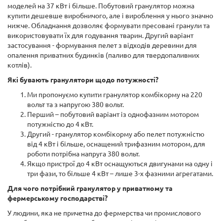
моделей на 37 кВт і більше. Побутовий гранулятор можна
купити дешевше виробничого, але і вироблення у нього значно
нижче. Обладнання дозволяє формувати пресовані гранули та
використовувати їх для годування тварин. Другий варіант
застосування - формування пелет з відходів деревини для
опалення приватних будинків (паливо для твердопаливних
котлів).
Які бувають гранулятори щодо потужності?
Ми пропонуємо купити гранулятор комбікорму на 220
вольт та з напругою 380 вольт.
Перший – побутовий варіант із однофазним мотором
потужністю до 4 кВт.
Другий - гранулятор комбікорму або пелет потужністю
від 4 кВт і більше, оснащений трифазним мотором, для
роботи потрібна напруга 380 вольт.
Якщо пристрої до 4 кВт оснащуються двигунами на одну і
три фази, то більше 4 кВт – лише 3-х фазними агрегатами.
Для чого потрібний гранулятор у приватному та
фермерському господарстві?
У людини, яка не причетна до фермерства чи промислового