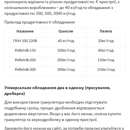
пропонують варіанти із різною продуктивністю. Є пристрої, з
мінімальним виробленням – до 40 кг/год та обладнання з
продуктивністю 300, 500, 3000 кг/год.
Приклад продуктивності обладнання
Название
Гранули
Пелета
год
год
ГКМ 100 220В
40 кг/
20кг/
год
год
Рelletnik-150
100кг/
60кг/
год
Pelletnik-200
200кг/
150кг/год
год
год
Pelletnik-200
300кг/
250кг/
Універсальне обладнання два в одному (пресування,
дробарка)
Для використання гранулятора необхідно підготувати
подрібнену суміш, процес дроблення відтворюється
додатковим верстатом. Якщо у вас його немає, можна купити
гранулятор та зернодробилку в одному пристрої.
Замовити його можна на сайті, за потреби проконсультуйтеся з