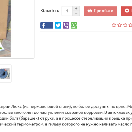
Придбати
Кількість
 серии Люкс (из нержавеющей стали), но более доступны по цене. 
втоклав много лет до наступления сквозной коррозии. В автоклавах
один болт (барашек) от руки, а в процессе стерелизации крышка п
ческий термометром, в гильзу которого не нужно наливать масло п