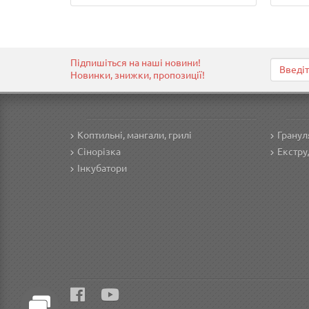
Підпишіться на наші новини!
Новинки, знижки, пропозиції!
Коптильні, мангали, грилі
Гранул
Сінорізка
Екстру
Інкубатори