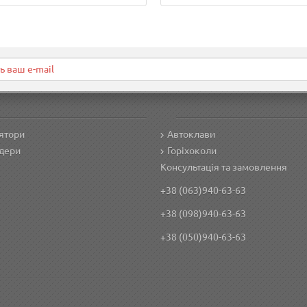
ятори
Автоклави
дери
Горіхоколи
Консультація та замовлення
+38 (063)940-63-63
+38 (098)940-63-63
+38 (050)940-63-63