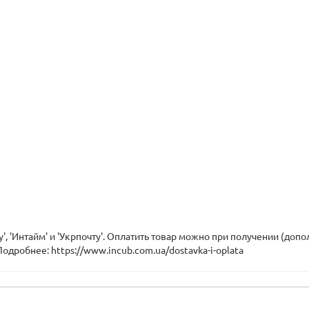
', 'Интайм' и 'Укрпочту'. Оплатить товар можно при получении (доп
Подробнее: https://www.incub.com.ua/dostavka-i-oplata