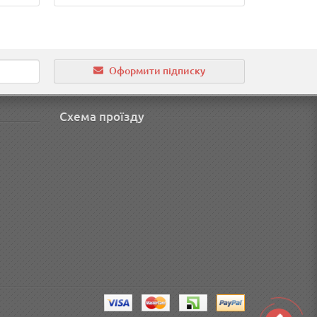
Прид
Оформити підписку
Схема проїзду