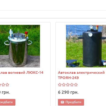
клав вогневий ЛЮКС-14
Автоклав электрический
ТРОЯН-24Э
 грн.
6 290 грн.
ридбати
Придбати