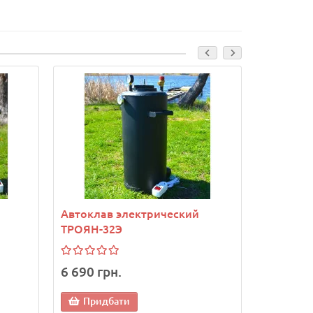
Автоклав электрический
Автокла
ТРОЯН-32Э
МЕГА-30
6 690 грн.
10 790 
Придбати