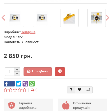
Виробник:
Теплуша
Модель:
ttv
Наявність В наявності
2 850 грн.
Придбати
0
Гарантія
Вітчизняна
виробника
продукція