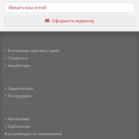
Оформити підписку
Коптильні, мангали, грилі
Сінорізка
Інкубатори
Гранулятори
Екструдери
Автоклави
Горіхоколи
Консультація та замовлення