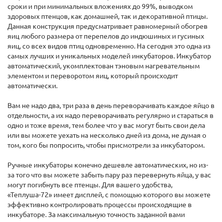
сроки и при минимальных вложениях до 99%, выводком
здоровых птенцов, как домашней, так и декоративной птицы.
Данная конструкция предусматривает равномерный обогрев
яиц любого размера от перепелов до индюшиных и гусиных
яиц, со всех видов птиц одновременно. На сегодня это одна из
самых лучших и уникальных моделей инкубаторов. Инкубатор
автоматический, укомплектован тэновым нагревательным
элементом и переворотом яиц, который происходит
автоматически.
Вам не надо два, три раза в день переворачивать каждое яйцо в
отдельности, а их надо переворачивать регулярно и стараться в
одно и тоже время, тем более что у вас могут быть свои дела
или вы можете уехать на несколько дней из дома, не думая о
том, кого бы попросить, чтобы присмотрели за инкубатором.
Ручные инкубаторы конечно дешевле автоматических, но из-
за того что вы можете забыть пару раз перевернуть яйца, у вас
могут погибнуть все птенцы. Для вашего удобства,
«Теплуша-72» имеет дисплей, с помощью которого вы можете
эффективно контролировать процессы происходящие в
инкубаторе. За максимальную точность заданной вами