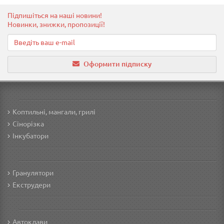
Підпишіться на наші новини!
Новинки, знижки, пропозиції!
Оформити підписку
Коптильні, мангали, грилі
Сінорізка
Інкубатори
Гранулятори
Екструдери
Автоклави