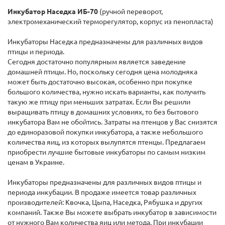
Инкубатор Наседка ИБ-70
(ручной переворот,
электромеханический терморегулятор, корпус из пенопласта)
Инкубаторы Наседка предназначены для различных видов
птицы и периода.
Сегодня достаточно популярным является заведение
домашней птицы. Но, поскольку сегодня цена молодняка
может быть достаточно высокая, особенно при покупке
большого количества, нужно искать варианты, как получить
такую же птицу при меньших затратах. Если Вы решили
выращивать птицу в домашних условиях, то без бытового
инкубатора Вам не обойтись. Затраты на птенцов у Вас снизятся
до единоразовой покупки инкубатора, а также небольшого
количества яиц, из которых вылупятся птенцы. Предлагаем
приобрести лучшие бытовые инкубаторы по самым низким
ценам в Украине.
Инкубаторы предназначены для различных видов птицы и
периода инкубации. В продаже имеется товар различных
производителей: Квочка, Цыпа, Наседка, Рябушка и других
компаний. Также Вы можете выбрать инкубатор в зависимости
от нужного Вам количества яиц или метода. При инкубации