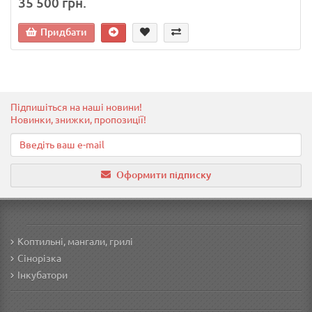
35 500 грн.
Придбати
Підпишіться на наші новини!
Новинки, знижки, пропозиції!
Оформити підписку
Коптильні, мангали, грилі
Сінорізка
Інкубатори