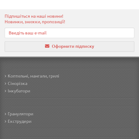
Підпишіться на наші новини!
Новинки, знижки, пропозиції!
Оформити підписку
Коптильні, мангали, грилі
Сінорізка
Інкубатори
Гранулятори
Екструдери