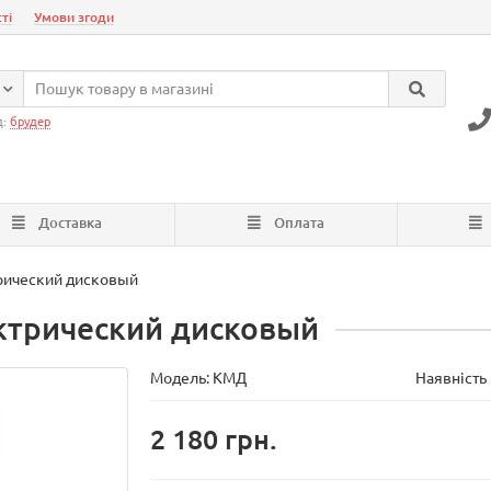
ті
Умови згоди
д:
брудер
Доставка
Оплата
рический дисковый
ктрический дисковый
Модель:
КМД
Наявність 
2 180 грн.