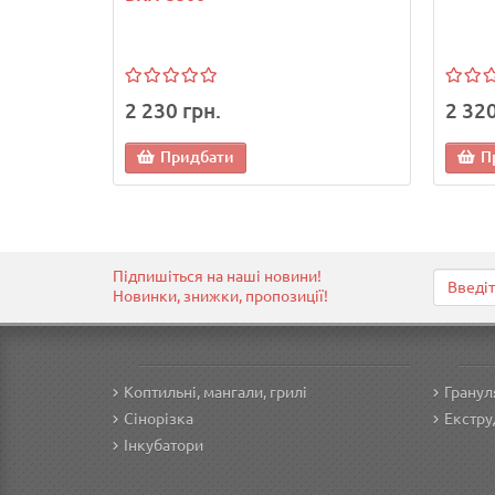
2 230 грн.
2 320
Придбати
П
Підпишіться на наші новини!
Новинки, знижки, пропозиції!
Коптильні, мангали, грилі
Гранул
Сінорізка
Екстру
Інкубатори