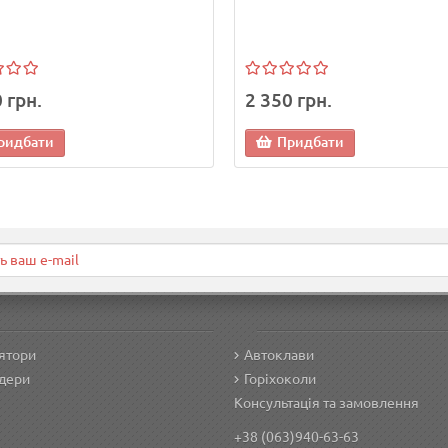
 грн.
2 350 грн.
ридбати
Придбати
ятори
Автоклави
дери
Горіхоколи
Консультація та замовлення
+38 (063)940-63-63