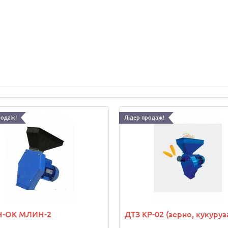
родаж!
Лідер продаж!
-ОК МЛИН-2
ДТЗ КР-02 (зерно, кукуруз