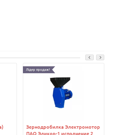
Лідер продаж!
а)
Зернодробилка Электромотор
Корморе
ПАО Эликор-1 исполнение 2