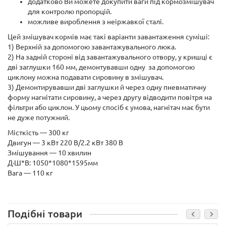
додатково Ви можете докупити ваги під кормозмішувач
для контролю пропорцій.
можливе вироблення з неіржавкої сталі.
Цей змішувач кормів має такі варіанти завантаження суміші:
1) Верхній за допомогою завантажувального люка.
2) На задній стороні від завантажувального отвору, у кришці є
дві заглушки 160 мм, демонтувавши одну за допомогою
циклону можна подавати сировину в змішувач.
3) Демонтирувавши дві заглушки й через одну пневматичну
форму нагнітати сировину, а через другу відводити повітря на
фільтри або циклон. У цьому спосіб є умова, нагнітач має бути
не дуже потужний.
Місткість — 300 кг
Двигун — 3 кВт 220 В/2.2 кВт 380 В
Змішування — 10 хвилин
Д·Ш*В: 1050*1080*1595мм
Вага — 110 кг
Подібні товари