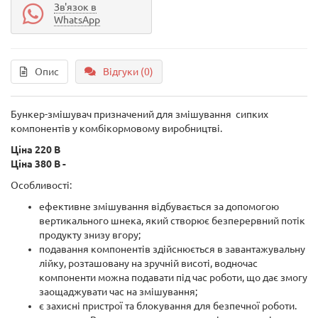
Зв'язок в
WhatsApp
Опис
Відгуки (0)
Бункер-змішувач призначений для змішування сипких
компонентів у комбікормовому виробництві.
Ціна 220 В
Ціна 380 В -
Особливості:
ефективне змішування відбувається за допомогою
вертикального шнека, який створює безперервний потік
продукту знизу вгору;
подавання компонентів здійснюється в завантажувальну
лійку, розташовану на зручній висоті, водночас
компоненти можна подавати під час роботи, що дає змогу
заощаджувати час на змішування;
є захисні пристрої та блокування для безпечної роботи.