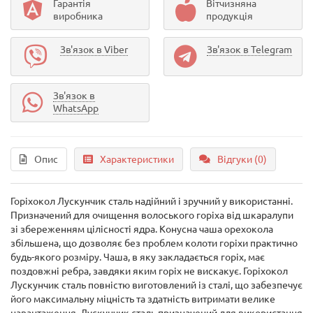
Гарантія
Вітчизняна
виробника
продукція
Зв'язок в Viber
Зв'язок в Telegram
Зв'язок в
WhatsApp
Опис
Характеристики
Відгуки (0)
Горіхокол Лускунчик сталь надійний і зручний у використанні.
Призначений для очищення волоського горіха від шкаралупи
зі збереженням цілісності ядра. Конусна чаша орехокола
збільшена, що дозволяє без проблем колоти горіхи практично
будь-якого розміру. Чаша, в яку закладається горіх, має
поздовжні ребра, завдяки яким горіх не вискакує. Горіхокол
Лускунчик сталь повністю виготовлений із сталі, що забезпечує
його максимальну міцність та здатність витримати велике
навантаження. Лускунчик сталь призначений для використання