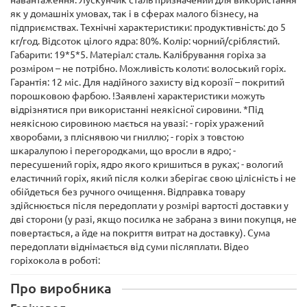
як у домашніх умовах, так і в сферах малого бізнесу, на
підприємствах. Технічні характеристики: продуктивність: до 5
кг/год. Відсоток цілого ядра: 80%. Колір: чорний/сріблястий.
Габарити: 19*5*5. Матеріал: сталь. Калібрування горіха за
розміром – не потрібно. Можливість колоти: волоський горіх.
Гарантія: 12 міс. Для надійного захисту від корозії – покритий
порошковою фарбою. !Заявлені характеристики можуть
відрізнятися при використанні неякісної сировини. *Під
неякісною сировиною мається на увазі: - горіх уражений
хворобами, з пліснявою чи гниллю; - горіх з товстою
шкаралупою і перегородками, що вросли в ядро; -
пересушений горіх, ядро ​​якого кришиться в руках; - вологий
еластичний горіх, який після колки зберігає свою цілісність і не
обійдеться без ручного очищення. Відправка товару
здійснюється після передоплати у розмірі вартості доставки у
дві сторони (у разі, якщо посилка не забрана з вини покупця, не
повертається, а йде на покриття витрат на доставку). Сума
передоплати віднімається від суми післяплати. Відео
горіхокола в роботі:
Про виробника