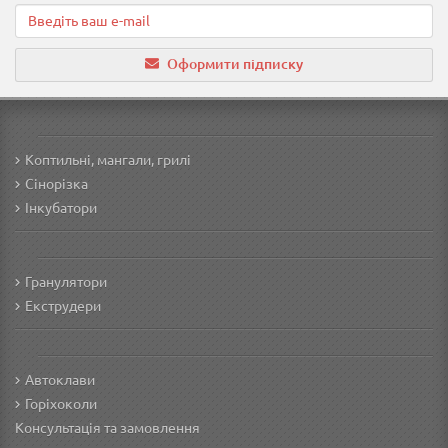
Оформити підписку
Коптильні, мангали, грилі
Сінорізка
Інкубатори
Гранулятори
Екструдери
Автоклави
Горіхоколи
Консультація та замовлення