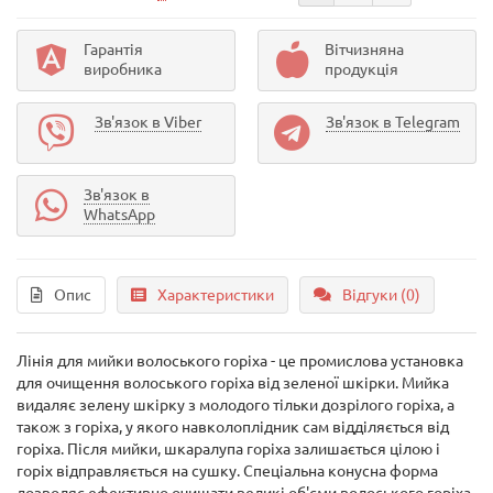
Гарантія
Вітчизняна
виробника
продукція
Зв'язок в Viber
Зв'язок в Telegram
Зв'язок в
WhatsApp
Опис
Характеристики
Відгуки (0)
Лінія для мийки волоського горіха - це промислова установка
для очищення волоського горіха від зеленої шкірки. Мийка
видаляє зелену шкірку з молодого тільки дозрілого горіха, а
також з горіха, у якого навколоплідник сам відділяється від
горіха. Після мийки, шкаралупа горіха залишається цілою і
горіх відправляється на сушку. Спеціальна конусна форма
дозволяє ефективно очищати великі об'єми волоського горіха