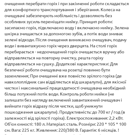
очищення перебрати горіх і при закінченні роботи складається
для комфортного транспортування і зберігання. Колеса на
очищувачі забезпечують мобільність і дозволяють без
особливих зусиль переміщати мийку. Принцип роботи:
засипаємо горіх, підключаємо воду і включаємо мийку. Зелена
шкірка зчищається за допомогою зубів, а потік води змиває
зелені відходи. Після очищення вимикаємо очищувач, подачу
води і вивантажуємо горіх через дверцята. На столі горіх
перебирається - недоочищений горіх очищається вручну або
відправляється на повторну очистку, решта горіху
відправляється на сушку. Додаткові характеристики: Для
безпечної роботи очищувача на розетці повинно бути
заземлення; При очищенні вже повністю зрілого горіха (де
навколоплідник сам відділяється від шкаралупи), для якісної
чистки і максимальної працездатності очищувача необхідний
більш потужний потік води. Контроль роботи мийки (не
залишати без нагляду включений завантажений очищувач і
виймати горіх відразу після чистки, щоб уникнути
пошкодження шкаралупи). Продуктивність: до 700 кг / год (в
залежності від зрілості горіха). Електроспоживання: 2,2 кВт.
Об'єм ємності: 180 л. Матеріал: сталь. Розміри: 220 * 105 * 100
см. Вага: 225 кг. Живлення: 220/380 В. Гарантія: 6 місяців. !