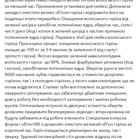
за менший час. Призначення установки для мийки: Допомагає
швидко очистити великі об'єми горіха і відправити його на
подальші етапи переробки. Очищення волоського горіха від
зеленої шкірки запобігає потемнінню ядра, зберігає час, сили і
чисті руки (йод і юглон в зеленій шкірці є частою причиною
потемніння ядра горіха). Переваги лінії для мийки волоського
горіха: Прискорює процес очищення волоського горіха -
очищає до 100 кг за 3-6 хвилин (в залежності від сорту і
зрілості горіха). Якісно видаляє зелений навколоплідник
волоського горіха - до 90%. Змиває фарбувальні речовини (йод
і юглон), запобігаючи потемнінню ядра. Зберігає руки в чистоті.
9000 масивних зубів справляється як з повністю дозрілим
горіхом, так і з молодим горіхом, у якого навколоплідник ще не
почав відділятися. Сталеві зуби виготовлені за допомогою
лазерного заточування, що забезпечує дбайливе очищення,
довгу роботу без необхідності заточування і заміни робочих
вузлів. Оптимальна потужність двигуна і кількість обертів
дозволяє працювати безперервно, відходи і вторсировина не
будуть забиватися під робочі елементи. Спеціальна конусна
форма і об'єм180 л дозволяє очистити великий об'єм горіха за
короткий час. Горіх очищається рівномірно як знизу, так і
зверху. Зручний інспекційний стіл дозволяє відразу після