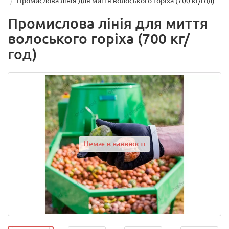
Промислова лінія для миття волоського горіха (700 кг/год)
Промислова лінія для миття
волоського горіха (700 кг/
год)
Немає в наявності