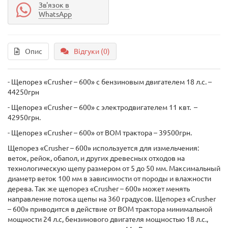
Зв'язок в
WhatsApp
Опис
Відгуки (0)
- Щепорез «Сrusher – 600» с бензиновым двигателем 18 л.с. –
44250грн
- Щепорез «Сrusher – 600» с электродвигателем 11 квт. –
42950грн.
- Щепорез «Сrusher – 600» от ВОМ трактора – 39500грн.
Щепорез «Сrusher – 600» используется для измельчения:
веток, рейок, обапол, и других древесных отходов на
технологическую щепу размером от 5 до 50 мм. Максимальный
диаметр веток 100 мм в зависимости от породы и влажности
дерева. Так же щепорез «Сrusher – 600» может менять
направление потока щепы на 360 градусов. Щепорез «Сrusher
– 600» приводится в действие от ВОМ трактора минимальной
мощности 24 л.с, бензинового двигателя мощностью 18 л.с.,