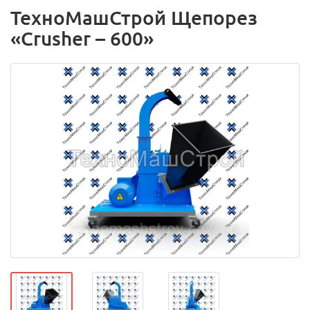
ТехноМашСтрой Щепорез
«Сrusher – 600»