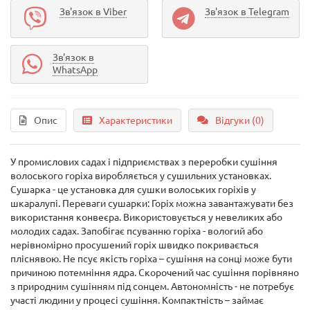
Зв'язок в Viber
Зв'язок в Telegram
Зв'язок в
WhatsApp
Опис
Характеристики
Відгуки (0)
У промислових садах і підприємствах з переробки сушіння
волоського горіха виробляється у сушильних установках.
Сушарка - це установка для сушки волоських горіхів у
шкаралупі. Переваги сушарки: Горіх можна завантажувати без
використання конвеєра. Використовується у невеликих або
молодих садах. Запобігає псуванню горіха - вологий або
нерівномірно просушений горіх швидко покривається
пліснявою. Не псує якість горіха – сушіння на сонці може бути
причиною потемніння ядра. Скорочений час сушіння порівняно
з природним сушінням під сонцем. Автономність - не потребує
участі людини у процесі сушіння. Компактність – займає