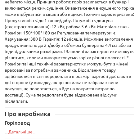
небагато місця. Принцип роботи: горіх засипається в бункер і
включається режим сушіння. Вивантаження висушеного горіха
може відбуватися в мішки або ящики. Технічні характеристики:
Продуктивність: до 1 тонни/добу. Потужність двигуна
(електроспоживання): 12 кВт, робоча 5-6 кВт. Матеріал: сталь.
Розміри: 150*100*180 см Регулювання температури: є.
Харчування: 380 В Гарантія: 12 місяців. Можливе виготовлення
продуктивністю до 2 т/добу з об'ємом бункера на 4,4 м3 або за
індивідуальними розмірами. ! Заявлені характеристики можуть
різнитися, коли ми використовуємо горіхи різної вологості. *
Розміри та інші технічні характеристики можуть бути змінені і
враховані за потребами замовника. Відсилання товару
здійснюється після передоплати в розмірі вартості доставки в
дві сторони (у випадку, якщо посилка не забрана з вини
покупця, не повертається, а йде на покриття витрат по
доставці). Сума передоплати буде відрахована від суми
післяплати.
Про виробника
Горіховод
...
Детальніше...