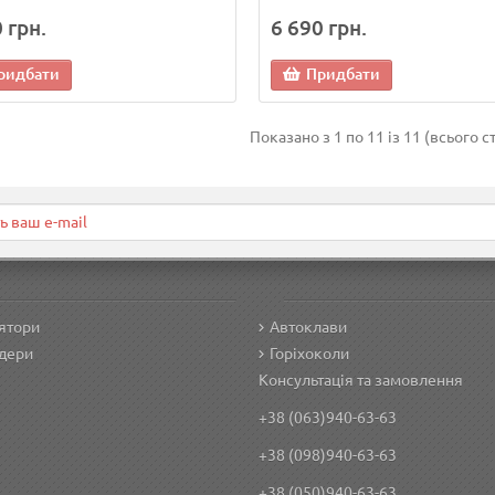
 грн.
6 690 грн.
ридбати
Придбати
Показано з 1 по 11 із 11 (всього с
ятори
Автоклави
дери
Горіхоколи
Консультація та замовлення
+38 (063)940-63-63
+38 (098)940-63-63
+38 (050)940-63-63