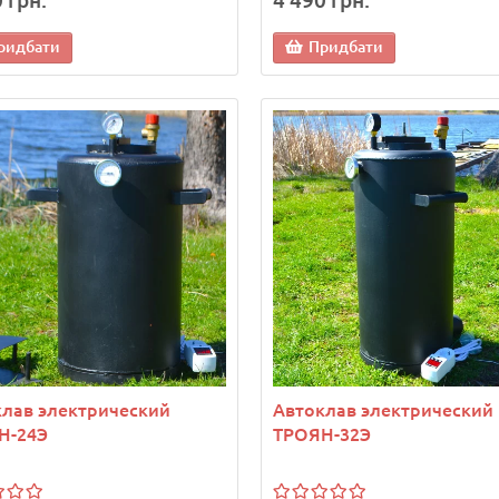
 грн.
4 490 грн.
ридбати
Придбати
лав электрический
Автоклав электрический
Н-24Э
ТРОЯН-32Э