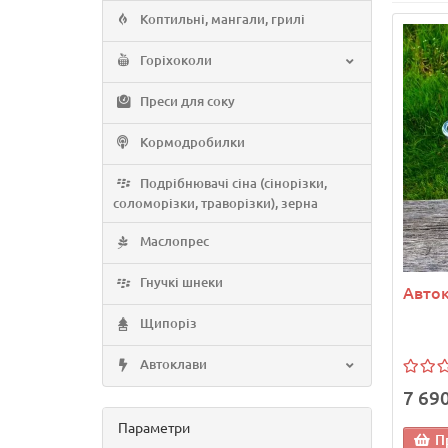
Коптильні, мангали, грилі
Горіхоколи
Преси для соку
Кормодробилки
Подрібнювачі сіна (сінорізки,
соломорізки, траворізки), зерна
Маслопрес
Гнучкі шнеки
Авто
Щипоріз
Автоклави
7 690
Параметри
П