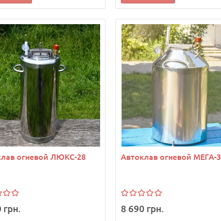
клав огневой ЛЮКС-28
Автоклав огневой МЕГА-
 грн.
8 690 грн.