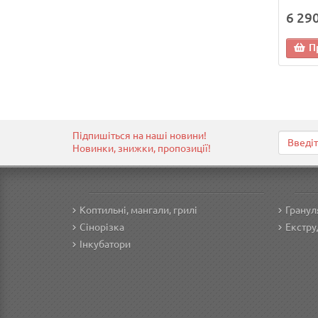
6 290
П
Підпишіться на наші новини!
Новинки, знижки, пропозиції!
Коптильні, мангали, грилі
Гранул
Сінорізка
Екстру
Інкубатори