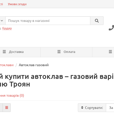
ті
Умови згоди
д:
брудер
Доставка
Оплата
токлави
Автоклав газовий
й купити автоклав – газовий вар
ню Троян
ня товарів (0)
Сортувати: