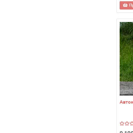
П
Авток