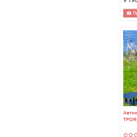
9 190
П
Авток
ТРОЯ