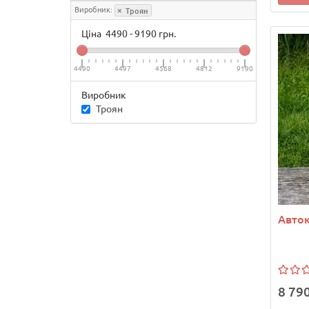
Виробник:
Троян
Ціна
4490
-
9190
грн.
4490
4497
4568
4812
9190
Виробник
Троян
Авто
8 790