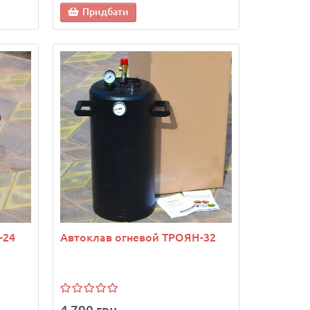
Придбати
-24
Автоклав огневой ТРОЯН-32