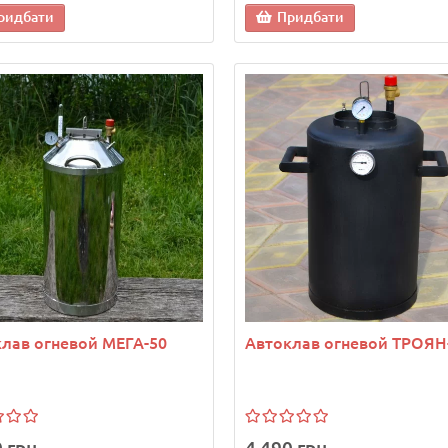
ридбати
Придбати
лав огневой МЕГА-50
Автоклав огневой ТРОЯН