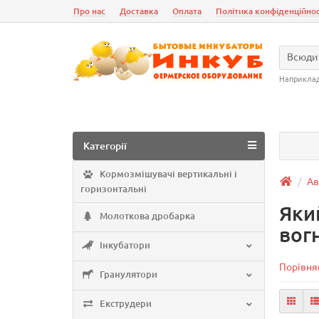
Про нас
Доставка
Оплата
Політика конфіденційнос
Всюди
Наприкла
Категорії
Кормозмішувачі вертикальні і
Ав
горизонтальні
Яки
Молоткова дробарка
вог
Інкубатори
Порівнян
Гранулятори
Екструдери