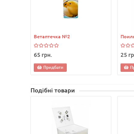
Ветаптечка №2
Поилк
65 грн.
25 гр
Придбати
П
Подібні товари