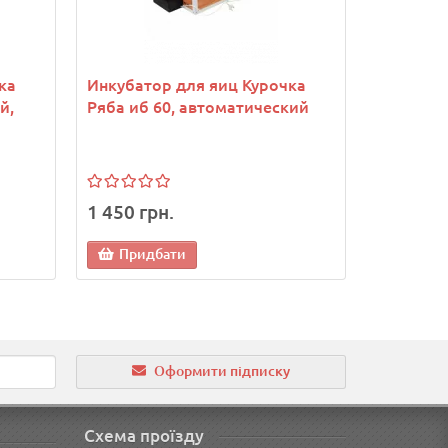
ка
Инкубатор для яиц Курочка
Инкубато
й,
Ряба иб 60, автоматический
Ряба 63,
лампы, л
вентиля
1 450 грн.
2 080 гр
Придбати
Прид
Оформити підписку
Схема проїзду