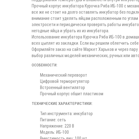
Прочный корпус инкубатора Курочка Ряба ИБ-100 с меха
все же не стоит на долго оставлять инкубатор без подк
внимание стоит уделять яйцам расположенным по углам и
электросети и периодически проверять работы инкубато
негодные яйца и убрать их из инкубатора.
Использование инкубатора Курочка Ряба ИБ-100 в домаш
всех цыплят из закладки. Если вы решили облегчить себ
Оформляйте заказ на сайте Маркет Харьков и через пару
выбор различных моделей механических, ручных или авт
ОСОБЕННОСТИ:
Механический переворот
Цифровой терморегулятор
Встроенный вентилятор
Прочный корпус обшит пластиком
ТЕХНИЧЕСКИЕ ХАРАКТЕРИСТИКИ:
Тип инструмента: инкубатор
Питание: сеть
Напряжение: 220 В
Модель: ИБ-100
Вместимость яиц: 100 шт