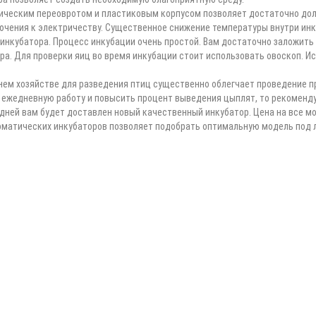
ническим переовротом и пластиковым корпусом позволяет достаточно дол
лючения к электричеству. Существенное снижение температуры внутри инк
нкубатора. Процесс инкубации очень простой. Вам достаточно заложить 
ра. Для проверки яиц во время инкубации стоит использовать овоскоп. И
нем хозяйстве для разведения птиц существенно облегчает проведение п
е ежедневную работу и повысить процент выведения цыплят, то рекоменду
 дней вам будет доставлен новый качественный инкубатор. Цена на все м
оматических инкубаторов позволяет подобрать оптимальную модель под 