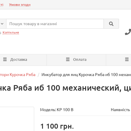
ті
Умови згоди
д:
Коптильня
Доставка
Оплата
атори Курочка Ряба
Инкубатор для яиц Курочка Ряба иб 100 меха
ка Ряба иб 100 механический, ц
Модель:
КР 100 В
Наявність 
1 100 грн.