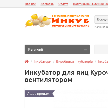
Про нас
Доставка
Оплата
Політика конфіденційнос
Всюди
Наприкла
Категорії
Інкубатори
Виробники інкубаторів
Інкуб
Инкубатор для яиц Куроч
вентилятором
Лідер продаж!