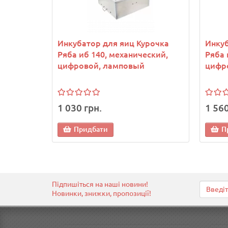
Инкубатор для яиц Курочка
Инкуб
Ряба иб 140, механический,
Ряба 
цифровой, ламповый
цифро
1 030 грн.
1 560
Придбати
П
Підпишіться на наші новини!
Новинки, знижки, пропозиції!