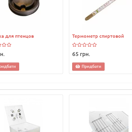
а для птенцов
Термометр спиртовой
н.
65 грн.
ридбати
Придбати