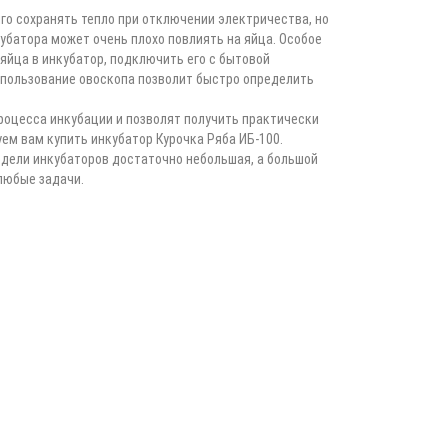
го сохранять тепло при отключении электричества, но
убатора может очень плохо повлиять на яйца. Особое
яйца в инкубатор, подключить его с бытовой
спользование овоскопа позволит быстро определить
роцесса инкубации и позволят получить практически
ем вам купить инкубатор Курочка Ряба ИБ-100.
одели инкубаторов достаточно небольшая, а большой
любые задачи.