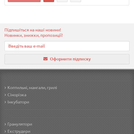
Підпишіться на наші новини!
Новинки, знижки, пропозиції!
Оформити підписку
Коптильні, мангали, грилі
Сінорізка
Інкубатори
Гранулятори
Екструдери