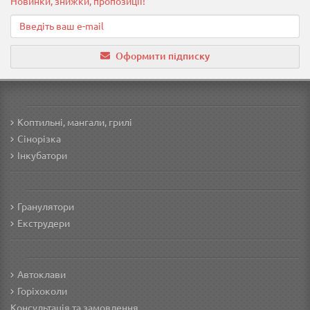
Новинки, знижки, пропозиції!
Оформити підписку
Коптильні, мангали, грилі
Сінорізка
Інкубатори
Гранулятори
Екструдери
Автоклави
Горіхоколи
Консультація та замовлення