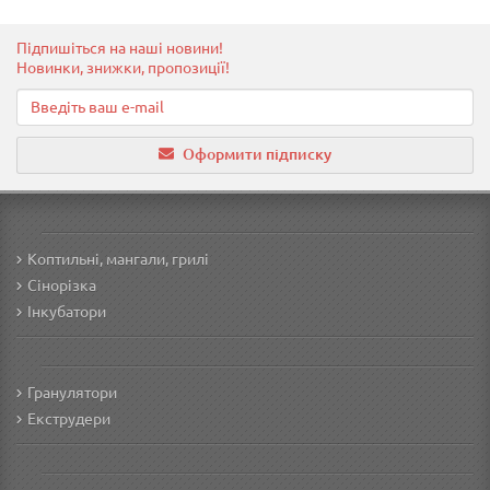
Підпишіться на наші новини!
Новинки, знижки, пропозиції!
Оформити підписку
Коптильні, мангали, грилі
Сінорізка
Інкубатори
Гранулятори
Екструдери