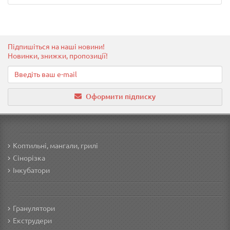
Підпишіться на наші новини!
Новинки, знижки, пропозиції!
Оформити підписку
Коптильні, мангали, грилі
Сінорізка
Інкубатори
Гранулятори
Екструдери